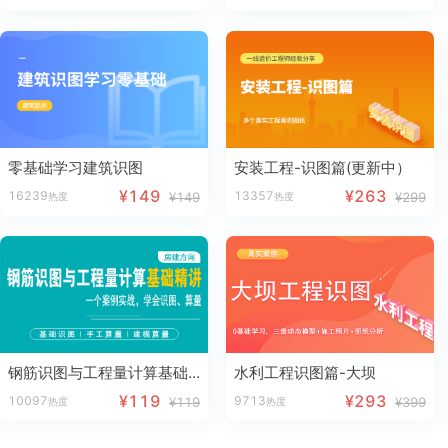
零基础学习建筑识图
安装工程-识图篇(更新中）
¥149
¥263
16239
13357
¥149
¥299
热度
热度
钢筋识图与工程量计算基础精讲
水利工程识图篇-大坝
¥119
¥293
10097
9713
¥119
¥399
热度
热度