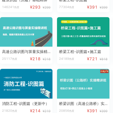
¥293
¥391
146241
77304
¥299
¥399
热度
热度
高速公路识图与算量实操精讲班
桥梁工程-识图篇+施工篇
¥218
¥721
25117
24189
¥218
¥818
热度
热度
消防工程-识图篇（更新中）
桥梁识图（高速公路桥）实操精讲班
¥214
¥391
21820
20856
¥219
¥399
热度
热度